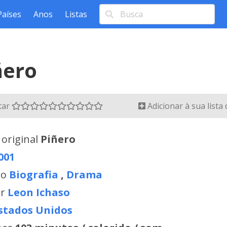
Países
Anos
Listas
ñero
tar
Adicionar à sua lista
 original
Piñero
001
ro
Biografia
,
Drama
or
Leon Ichaso
stados Unidos