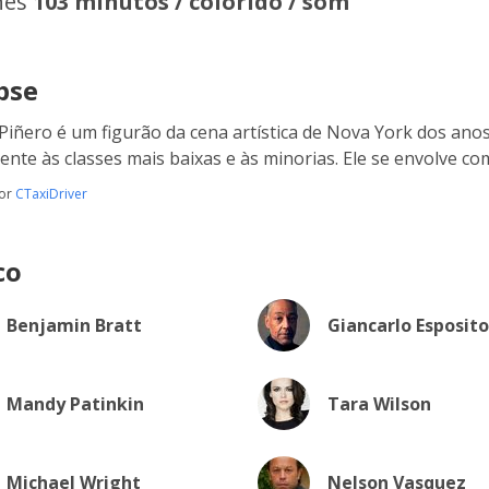
hes
103 minutos / colorido / som
pse
Piñero é um figurão da cena artística de Nova York dos anos
ente às classes mais baixas e às minorias. Ele se envolve c
por
CTaxiDriver
co
Benjamin Bratt
Giancarlo Esposito
Mandy Patinkin
Tara Wilson
Michael Wright
Nelson Vasquez