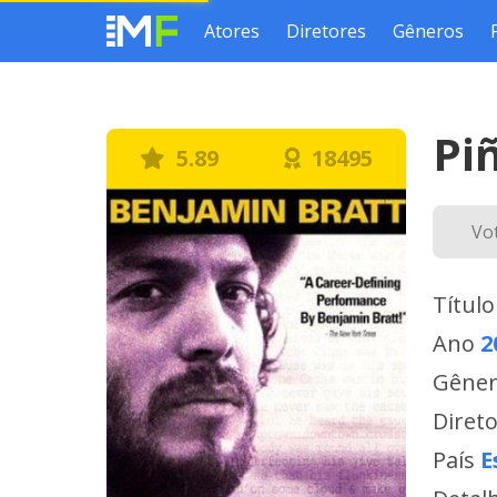
Atores
Diretores
Gêneros
Pi
5.89
18495
Vo
Título
Ano
2
Gêne
Diret
País
E