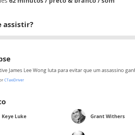
hes
62 minutos / preto & branco / som
 assistir?
pse
tive James Lee Wong luta para evitar que um assassino ganh
por
CTaxiDriver
co
Keye Luke
Grant Withers