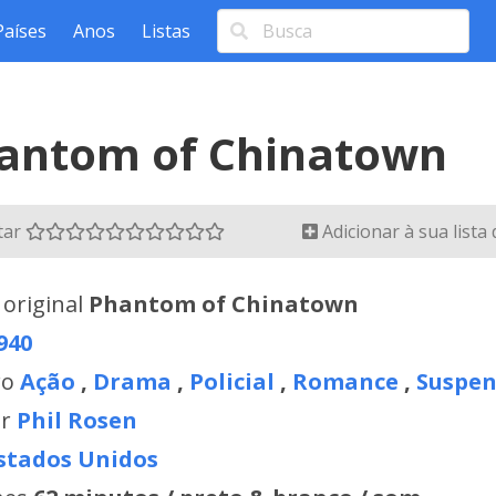
Países
Anos
Listas
antom of Chinatown
tar
Adicionar à sua lista
 original
Phantom of Chinatown
940
ro
Ação
,
Drama
,
Policial
,
Romance
,
Suspen
or
Phil Rosen
stados Unidos