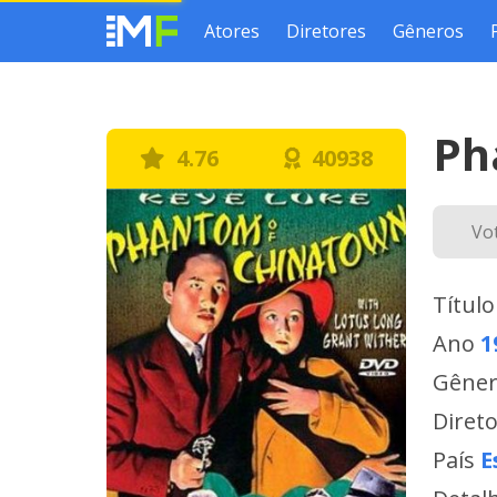
Atores
Diretores
Gêneros
Ph
4.76
40938
Vo
Título
Ano
1
Gêne
Diret
País
E