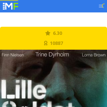
6.30
10887