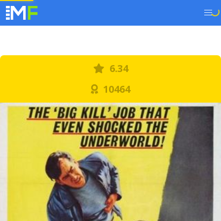
6.34
10464