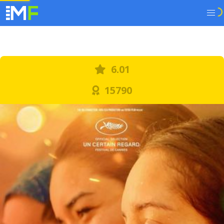
6.01
15790