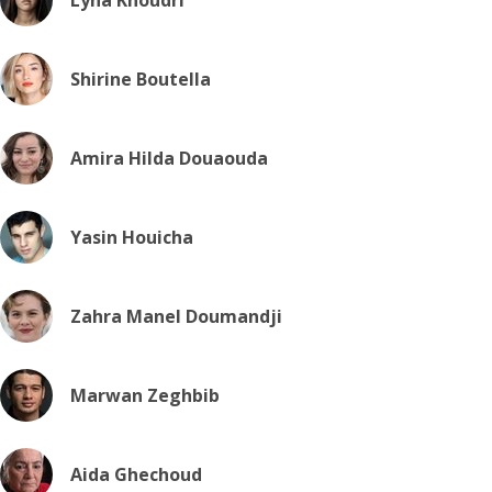
Lyna Khoudri
Shirine Boutella
Amira Hilda Douaouda
Yasin Houicha
Zahra Manel Doumandji
Marwan Zeghbib
Aida Ghechoud