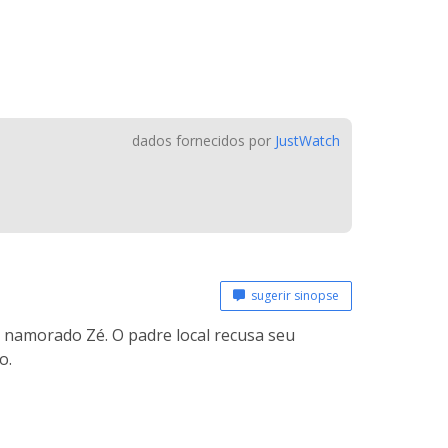
dados fornecidos por
JustWatch
sugerir sinopse
o namorado Zé. O padre local recusa seu
o.