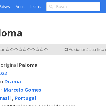
Países
Anos
Listas
loma
tar
Adicionar à sua lista
 original
Paloma
022
ro
Drama
or
Marcelo Gomes
rasil
,
Portugal