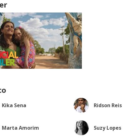
er
co
Kika Sena
Ridson Reis
Marta Amorim
Suzy Lopes