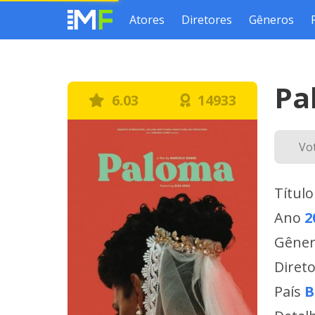
Atores
Diretores
Gêneros
Pa
6.03
14933
Vo
Título
Ano
2
Gêne
Diret
País
B