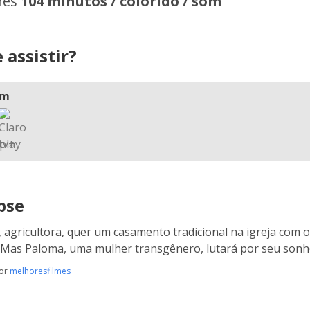
hes
104 minutos / colorido / som
 assistir?
am
pse
 agricultora, quer um casamento tradicional na igreja com 
 Mas Paloma, uma mulher transgênero, lutará por seu sonh
por
melhoresfilmes