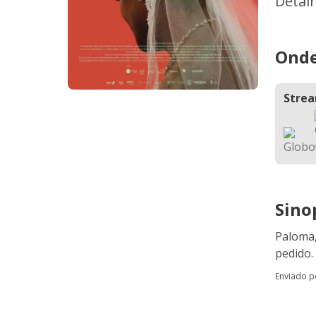
Detal
Onde
Stre
Sino
Paloma,
pedido.
Enviado 