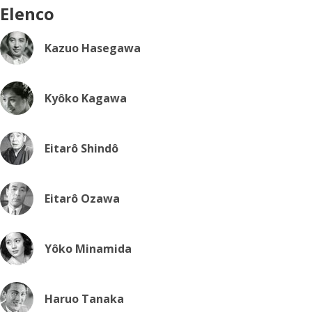
Elenco
Kazuo Hasegawa
Kyôko Kagawa
Eitarô Shindô
Eitarô Ozawa
Yôko Minamida
Haruo Tanaka