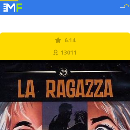
6.14
13011