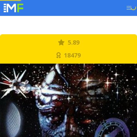
5.89
18479