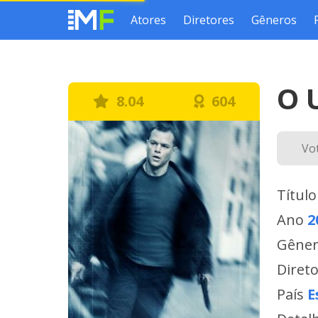
Atores
Diretores
Gêneros
O 
8.04
604
Vo
Título
Ano
2
Gêne
Diret
País
E