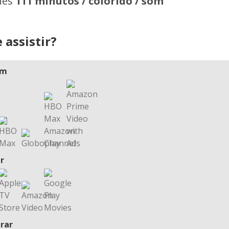
hes
111 minutos / colorido / som
 assistir?
am
r
rar