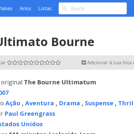
Países
Anos
Listas
Ultimato Bourne
tar
Adicionar à sua lista
 original
The Bourne Ultimatum
007
ro
Ação
,
Aventura
,
Drama
,
Suspense
,
Thril
or
Paul Greengrass
stados Unidos