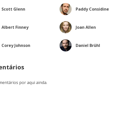
Scott Glenn
Paddy Considine
Albert Finney
Joan Allen
Corey Johnson
Daniel Brühl
ntários
entários por aqui ainda.