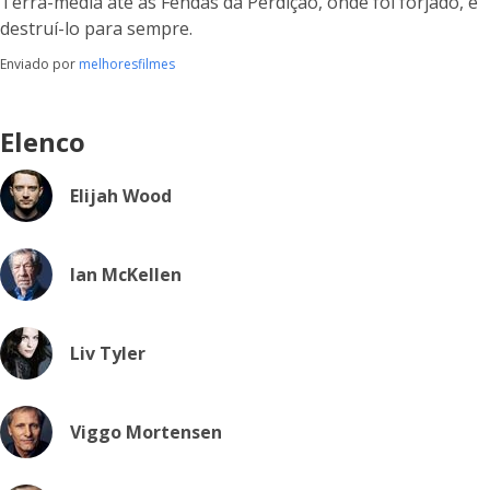
Terra-média até as Fendas da Perdição, onde foi forjado, e
destruí-lo para sempre.
Enviado por
melhoresfilmes
Elenco
Elijah Wood
Ian McKellen
Liv Tyler
Viggo Mortensen