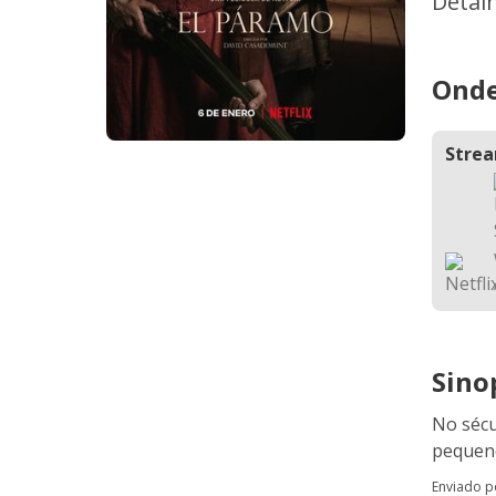
Detal
Onde
Stre
Sino
No sécu
pequeno
Enviado 