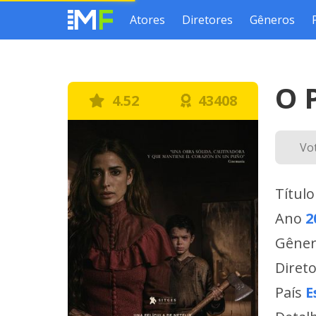
Atores
Diretores
Gêneros
O 
4.52
43408
Vo
Título
Ano
2
Gêne
Diret
País
E