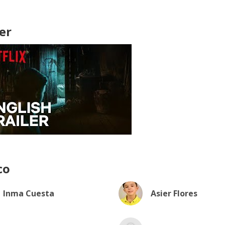
er
co
Inma Cuesta
Asier Flores