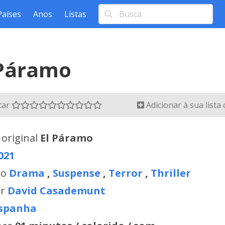
Países
Anos
Listas
Páramo
tar
Adicionar à sua lista
 original
El Páramo
021
ro
Drama
,
Suspense
,
Terror
,
Thriller
or
David Casademunt
spanha