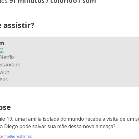
hes
91 minutos / colorido / som
 assistir?
am
pse
lo 19, uma família isolada do mundo recebe a visita de um 
 Diego pode salvar sua mãe dessa nova ameaça?
por
melhoresfilmes