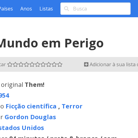
Países
Anos
Listas
Mundo em Perigo
tar
Adicionar à sua lista
 original
Them!
954
ro
Ficção científica
,
Terror
or
Gordon Douglas
stados Unidos