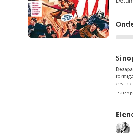
Detal
Onde
Sino
Desapar
formiga
devora
Enviado 
Elen