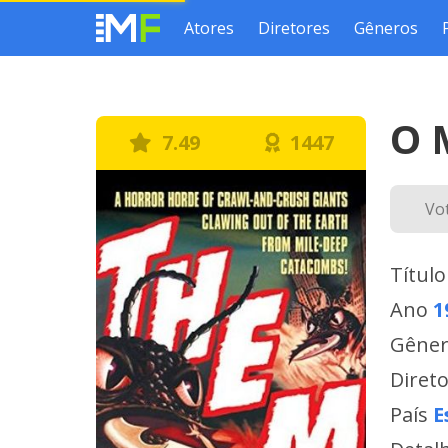
Atores
Diretores
Gêneros
O 
7.49
1447
Vo
Título
Ano
1
Gêne
Diret
País
E