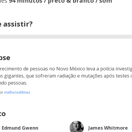
hes
94 minutos / preto & branco / som
 assistir?
pse
ecimento de pessoas no Novo México leva a polícia investi
s gigantes, que sofreram radiação e mutações após testes
ndo pessoas.
por
melhoresfilmes
co
Edmund Gwenn
James Whitmore