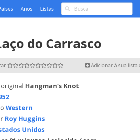
Países
Anos
Listas
Laço do Carrasco
tar
Adicionar à sua lista
 original
Hangman's Knot
952
ro
Western
or
Roy Huggins
stados Unidos