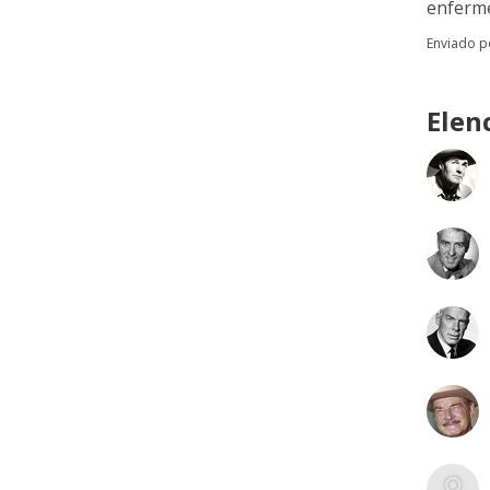
enferme
Enviado 
Elen