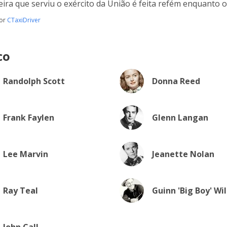
ira que serviu o exército da União é feita refém enquanto
por
CTaxiDriver
co
Randolph Scott
Donna Reed
Frank Faylen
Glenn Langan
Lee Marvin
Jeanette Nolan
Ray Teal
Guinn 'Big Boy' Wi