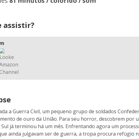
hes
81 minutos / colorido / som
 assistir?
am
pse
ada a Guerra Civil, um pequeno grupo de soldados Confed
mento de ouro da União. Para seu horror, descobrem por 
 Sul já terminou há um mês. Enfrentando agora um process
ue ainda julgavam ser de guerra, a tropa procura refúgio 