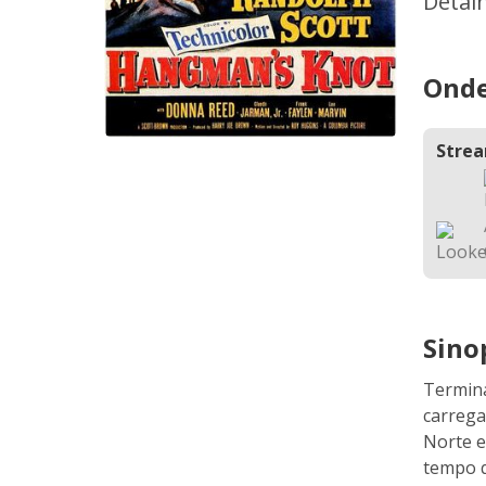
Detal
Onde
Stre
Sino
Termin
carrega
Norte e
tempo q