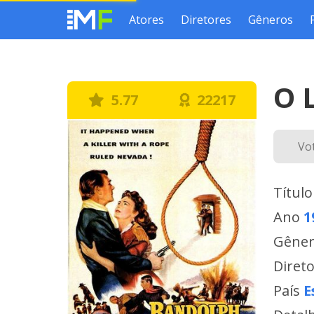
Atores
Diretores
Gêneros
O 
5.77
22217
Vo
Título
Ano
1
Gêne
Diret
País
E