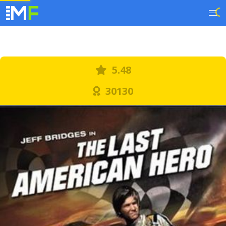
5.48
30130