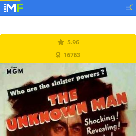
5.96
16763