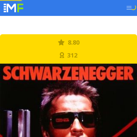
8.80
312