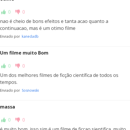
0
0
nao é cheio de bons efeitos e tanta acao quanto a
continuacao, mas é um otimo filme
Enviado por
kanedadb
Um filme muito Bom
0
0
Um dos melhores filmes de ficção científica de todos os
tempos.
Enviado por
Sosnowski
massa
0
0
é muito bom, isso sim é um filme de ficçao sientifica, muito