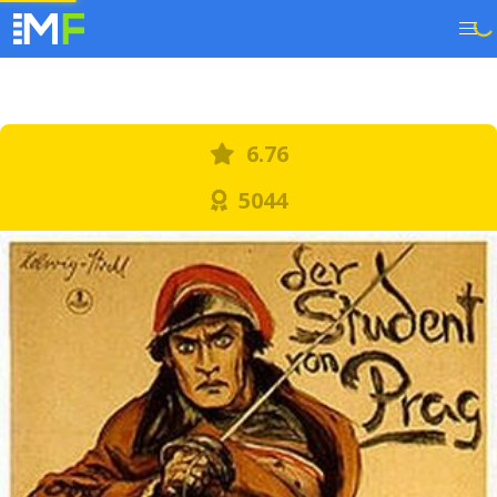
6.76
5044