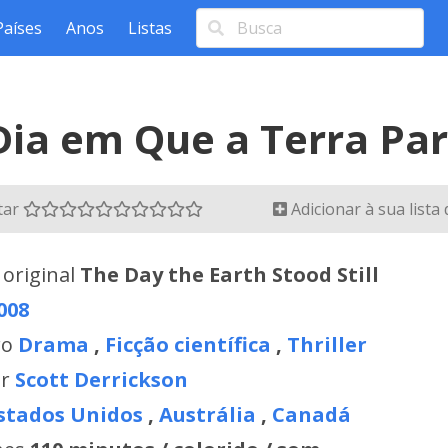
Países
Anos
Listas
Dia em Que a Terra Pa
tar
Adicionar à sua lista
 original
The Day the Earth Stood Still
008
ro
Drama
,
Ficção científica
,
Thriller
or
Scott Derrickson
stados Unidos
,
Austrália
,
Canadá