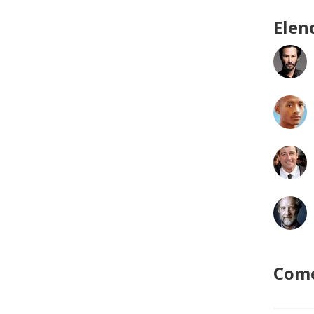
Elen
Come