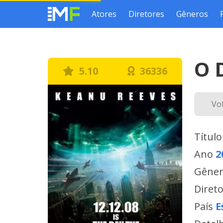
Atores
Diretores
Gêneros
O 
5.10
36336
Vo
Título
Ano
2
Gêne
Diret
País
E