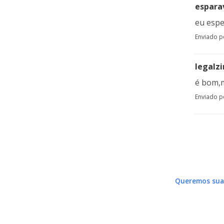
espara
eu espe
Enviado 
legalz
é bom,m
Enviado 
Queremos sua