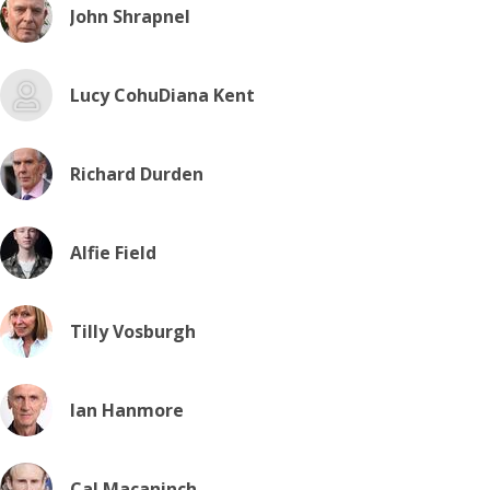
John Shrapnel
Lucy CohuDiana Kent
Richard Durden
Alfie Field
Tilly Vosburgh
Ian Hanmore
Cal Macaninch