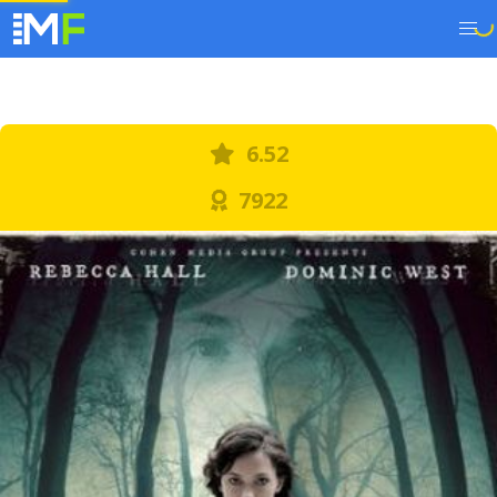
6.52
7922