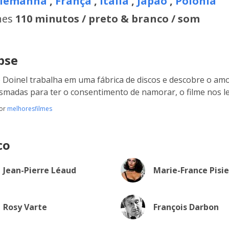
lemanha
,
França
,
Itália
,
Japão
,
Polônia
hes
110 minutos / preto & branco / som
pse
 Doinel trabalha em uma fábrica de discos e descobre o amor
smadas para ter o consentimento de namorar, o filme nos l
por
melhoresfilmes
co
Jean-Pierre Léaud
Marie-France Pisie
Rosy Varte
François Darbon