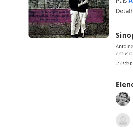
País
A
Detal
Sino
Antoine
entusia
Enviado 
Elen