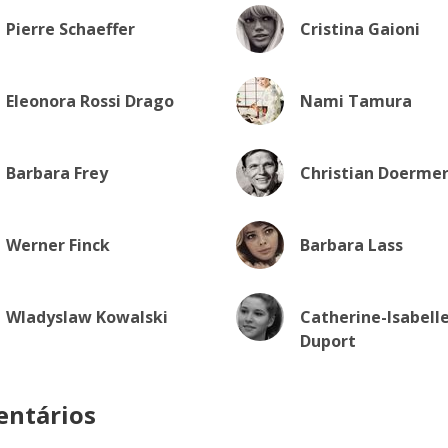
Pierre Schaeffer
Cristina Gaioni
Eleonora Rossi Drago
Nami Tamura
Barbara Frey
Christian Doerme
Werner Finck
Barbara Lass
Wladyslaw Kowalski
Catherine-Isabell
Duport
ntários