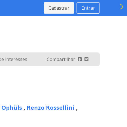
Cadastrar
Entrar
 de interesses
Compartilhar
 Ophüls
,
Renzo Rossellini
,