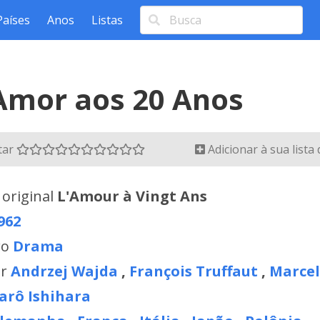
Países
Anos
Listas
Amor aos 20 Anos
tar
Adicionar à sua lista
 original
L'Amour à Vingt Ans
962
ro
Drama
or
Andrzej Wajda
,
François Truffaut
,
Marcel
arô Ishihara