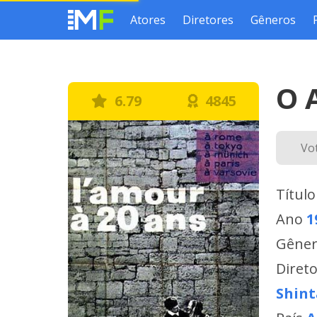
Atores
Diretores
Gêneros
O 
6.79
4845
Vo
Título
Ano
1
Gêne
Diret
Shint