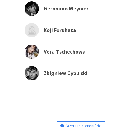
Geronimo Meynier
Koji Furuhata
r
Vera Tschechowa
Zbigniew Cybulski
e
fazer um comentário