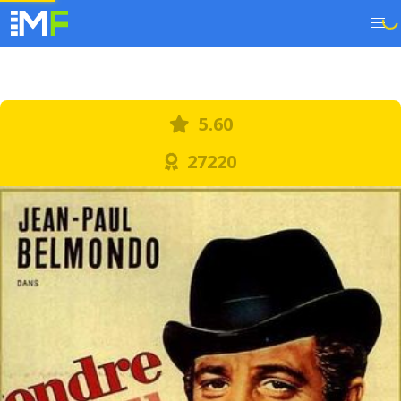
5.60
27220