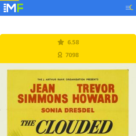
6.58
7098