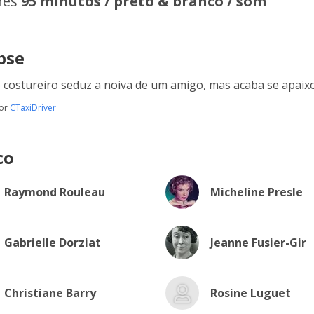
hes
95 minutos / preto & branco / som
pse
costureiro seduz a noiva de um amigo, mas acaba se apaix
por
CTaxiDriver
co
Raymond Rouleau
Micheline Presle
Gabrielle Dorziat
Jeanne Fusier-Gir
Christiane Barry
Rosine Luguet