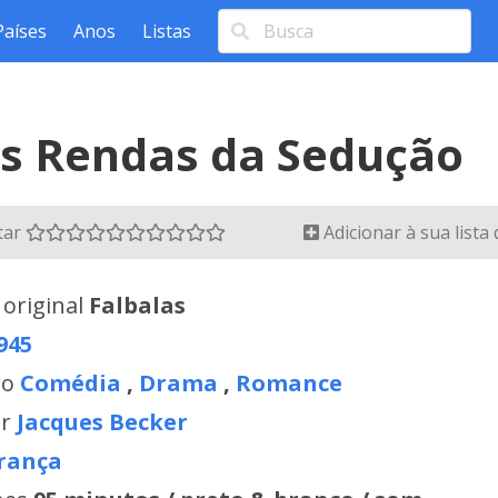
Países
Anos
Listas
s Rendas da Sedução
tar
Adicionar à sua lista
 original
Falbalas
945
ro
Comédia
,
Drama
,
Romance
or
Jacques Becker
rança