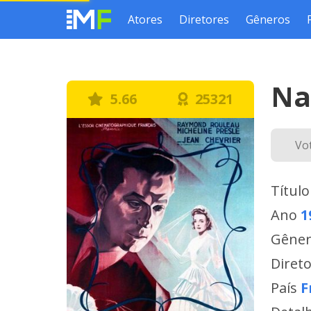
Atores
Diretores
Gêneros
Na
5.66
25321
Vo
Título
Ano
1
Gêne
Diret
País
F