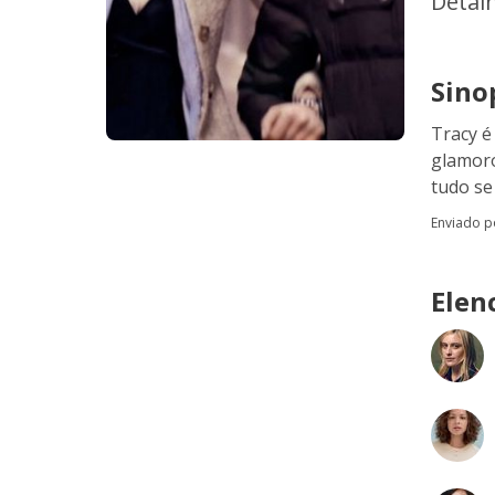
Detal
Sino
Tracy é
glamoro
tudo se
Enviado 
Elen