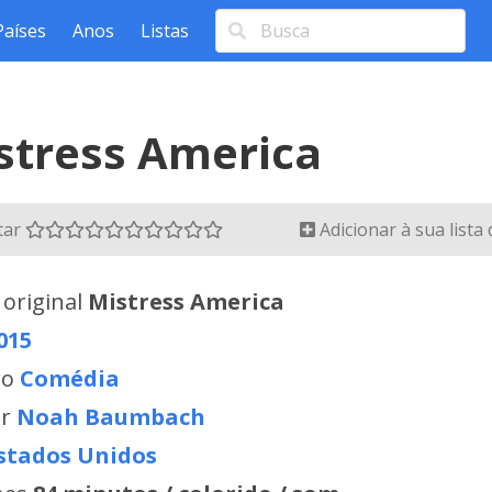
Países
Anos
Listas
stress America
tar
Adicionar à sua lista
 original
Mistress America
015
ro
Comédia
or
Noah Baumbach
stados Unidos