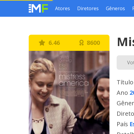
Atores
Diretores
Gêneros
Mi
6.46
8600
Vo
Título
Ano
2
Gêne
Diret
País
E