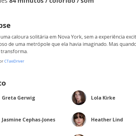
hes
84 minutos / colorido / som
pse
 uma caloura solitária em Nova York, sem a experiência excit
so de uma metrópole que ela havia imaginado. Mas quando
 transforma.
por
CTaxiDriver
co
Greta Gerwig
Lola Kirke
Jasmine Cephas-Jones
Heather Lind