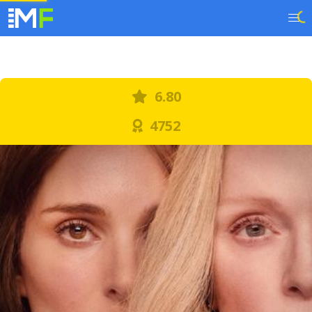
6.80
4752