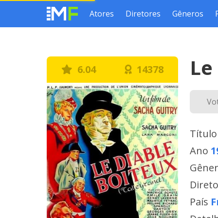
Atores
Diretores
Gêneros
Le
6.04
14378
Vo
Título
Ano
1
Gêne
Diret
País
F