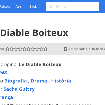
Países
Anos
Listas
 Diable Boiteux
tar
Adicionar à sua lista
 original
Le Diable Boiteux
948
ro
Biografia
,
Drama
,
História
or
Sacha Guitry
rança