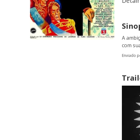
Detal
Sino
A ambiç
com sua
Enviado 
Trail