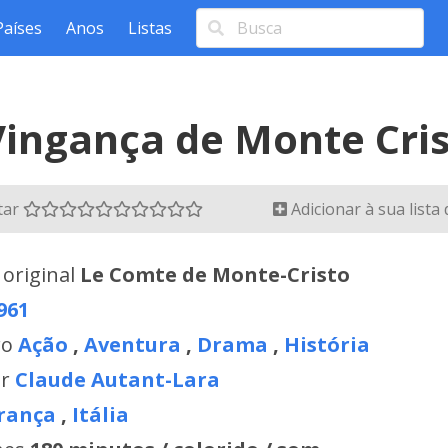
Países
Anos
Listas
Vingança de Monte Cri
tar
Adicionar à sua lista
 original
Le Comte de Monte-Cristo
961
ro
Ação
,
Aventura
,
Drama
,
História
or
Claude Autant-Lara
rança
,
Itália