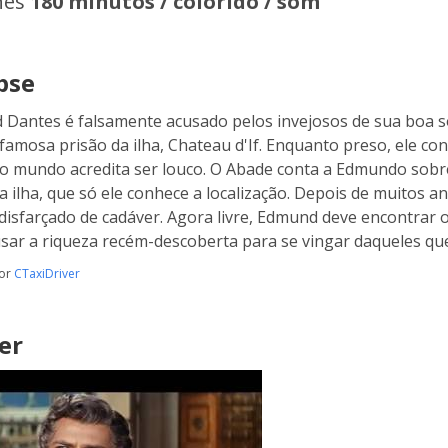
hes
180 minutos / colorido / som
pse
Dantes é falsamente acusado pelos invejosos de sua boa so
 famosa prisão da ilha, Chateau d'If. Enquanto preso, ele c
o mundo acredita ser louco. O Abade conta a Edmundo sob
 ilha, que só ele conhece a localização. Depois de muitos 
disfarçado de cadáver. Agora livre, Edmund deve encontrar 
sar a riqueza recém-descoberta para se vingar daqueles qu
por
CTaxiDriver
er