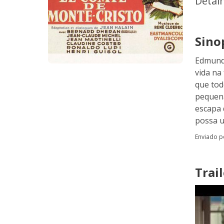
Detal
Sino
Edmund 
vida na
que tod
pequena
escapa 
possa u
Enviado 
Trail