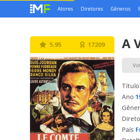
Atores
Diretores
Gêneros
A 
5.95
17209
Vo
Título
Ano
1
Gêne
Diret
País
F