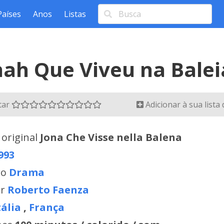
Países
Anos
Listas
nah Que Viveu na Balei
tar
Adicionar à sua lista
 original
Jona Che Visse nella Balena
993
ro
Drama
or
Roberto Faenza
tália
,
França