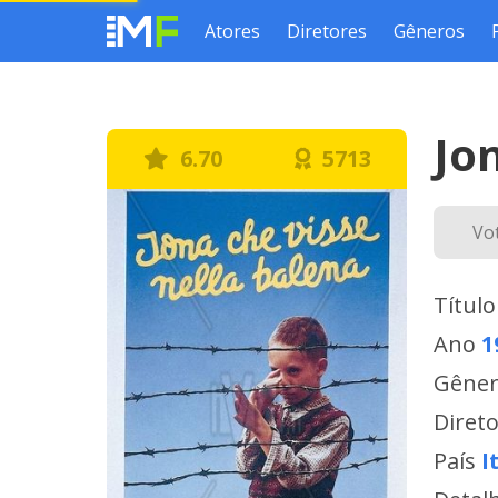
Atores
Diretores
Gêneros
Jo
6.70
5713
Vo
Título
Ano
1
Gêne
Diret
País
I