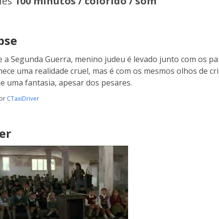
hes
100 minutos / colorido / som
pse
 a Segunda Guerra, menino judeu é levado junto com os pai
hece uma realidade cruel, mas é com os mesmos olhos de cria
e uma fantasia, apesar dos pesares.
por
CTaxiDriver
er