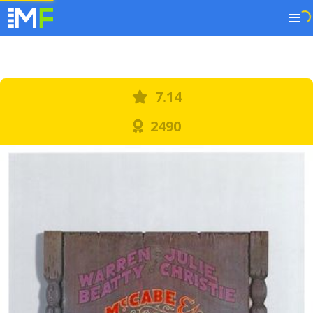
7.14
2490