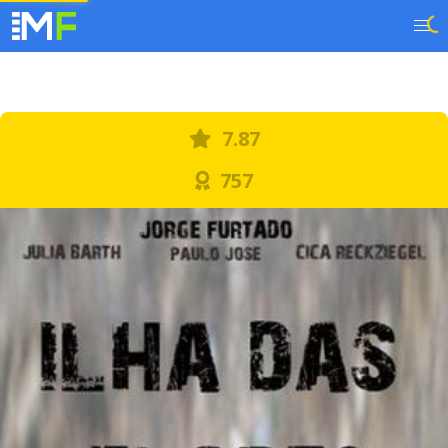
7.87
757