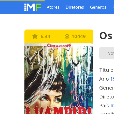
Atores
Diretores
Gêneros
Os
6.34
10449
Vo
Título
Ano
1
Gêne
Diret
País
I