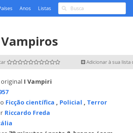
Países
Anos
Listas
 Vampiros
tar
Adicionar à sua lista
 original
I Vampiri
957
ro
Ficção científica
,
Policial
,
Terror
or
Riccardo Freda
tália