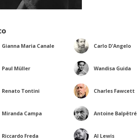
co
Gianna Maria Canale
Carlo D'Angelo
Paul Müller
Wandisa Guida
Renato Tontini
Charles Fawcett
Miranda Campa
Antoine Balpêtré
Riccardo Freda
Al Lewis