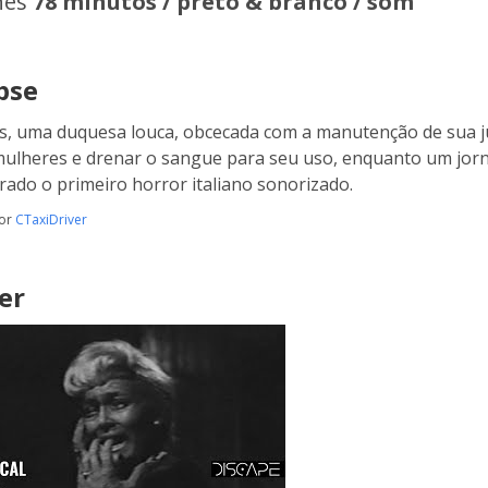
hes
78 minutos / preto & branco / som
pse
s, uma duquesa louca, obcecada com a manutenção de sua ju
mulheres e drenar o sangue para seu uso, enquanto um jorna
rado o primeiro horror italiano sonorizado.
por
CTaxiDriver
er