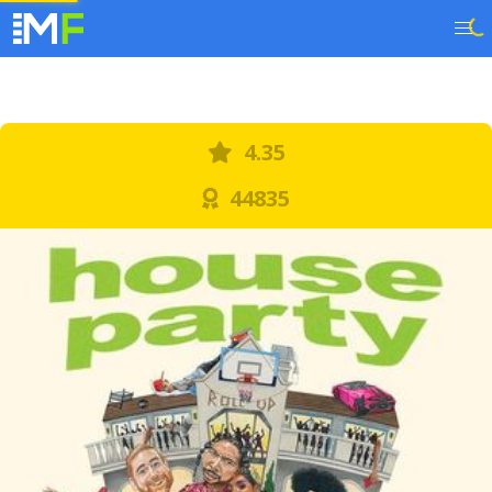
4.35
44835