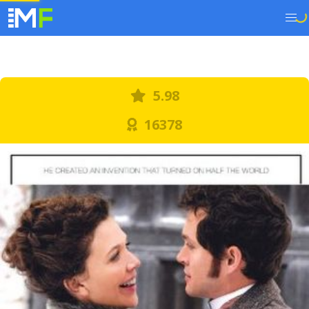
5.98
16378