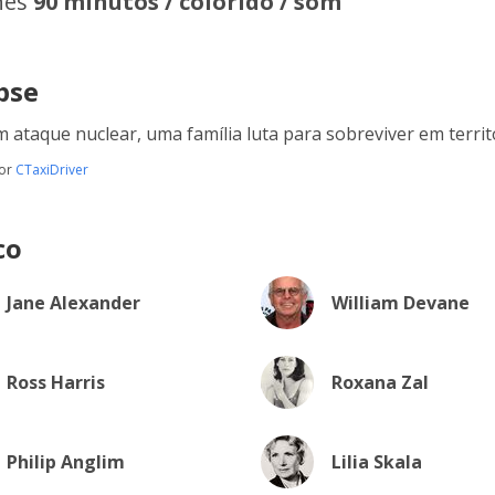
hes
90 minutos / colorido / som
pse
 ataque nuclear, uma família luta para sobreviver em terri
por
CTaxiDriver
co
Jane Alexander
William Devane
Ross Harris
Roxana Zal
Philip Anglim
Lilia Skala