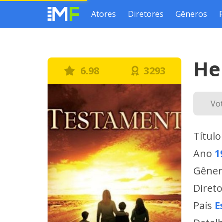
Atores
Diretores
Gêneros
He
6.98
3293
Vo
Título
Ano
1
Gêne
Diret
País
E