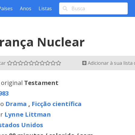
Países
Anos
Listas
rança Nuclear
tar
Adicionar à sua lista
 original
Testament
983
ro
Drama
,
Ficção científica
or
Lynne Littman
stados Unidos