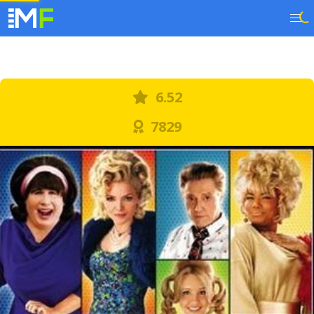
6.52
7829