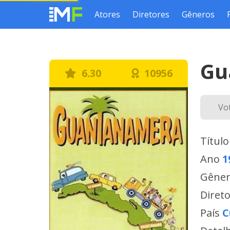
Atores
Diretores
Gêneros
Gu
6.30
10956
Vo
Título
Ano
1
Gêne
Diret
País
C