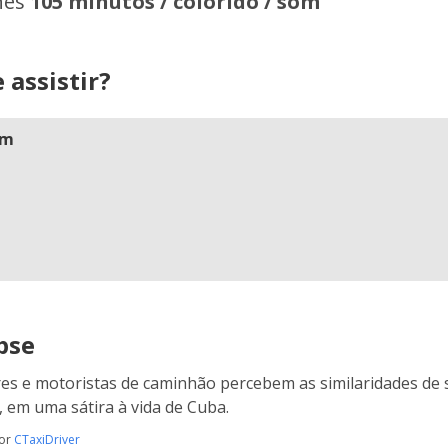
hes
105 minutos / colorido / som
 assistir?
am
pse
res e motoristas de caminhão percebem as similaridades de 
 em uma sátira à vida de Cuba.
por
CTaxiDriver