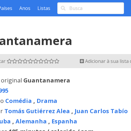
Países
Anos
Listas
antanamera
tar
Adicionar à sua lista
 original
Guantanamera
995
ro
Comédia
,
Drama
or
Tomás Gutiérrez Alea
,
Juan Carlos Tabío
uba
,
Alemanha
,
Espanha