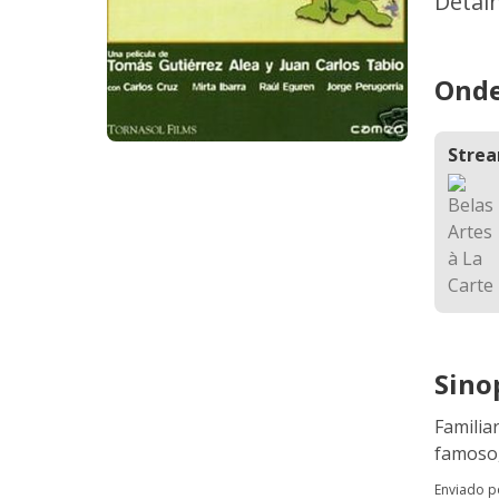
Detal
Onde
Stre
Sino
Familia
famoso,
Enviado 