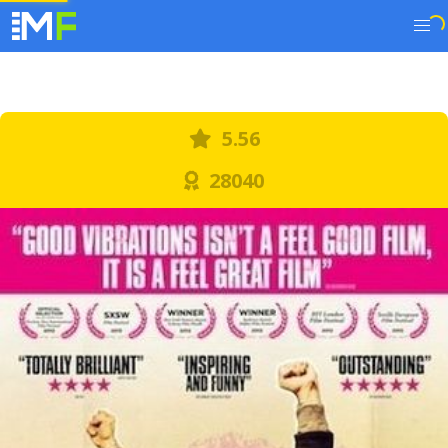
5.56
28040