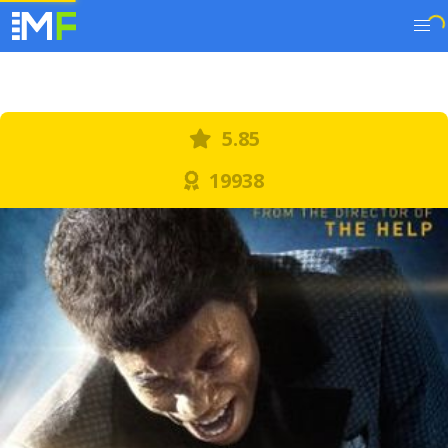
5.85
19938