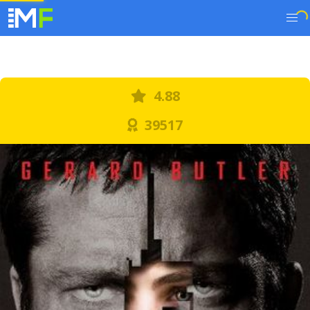
4.88
39517