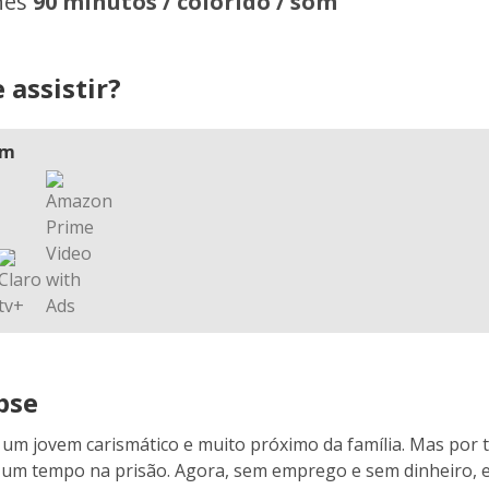
hes
90 minutos / colorido / som
 assistir?
am
pse
 um jovem carismático e muito próximo da família. Mas por t
um tempo na prisão. Agora, sem emprego e sem dinheiro, el