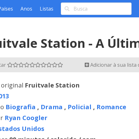
Países
Anos
Listas
uitvale Station - A Últ
tar
Adicionar à sua lista
 original
Fruitvale Station
013
ro
Biografia
,
Drama
,
Policial
,
Romance
or
Ryan Coogler
stados Unidos