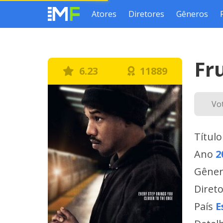
Atores
Diretores
Gêneros
Fr
6.23
11889
Vo
Título
Ano
2
Gêne
Diret
País
E