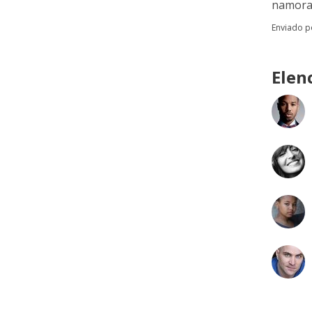
namorad
Enviado 
Elen