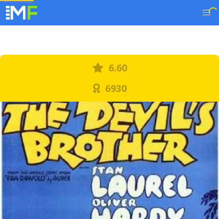
6.60
6930