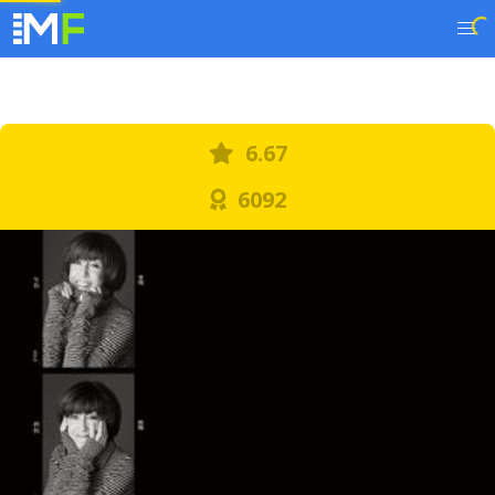
6.67
6092