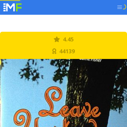
4.45
44139