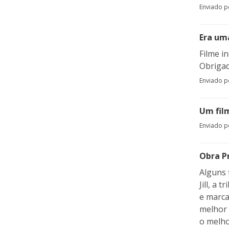
Enviado 
Era um
Filme i
Obriga
Enviado 
Um fil
Enviado 
Obra P
Alguns 
Jill, a
e marca
melhor 
o melho