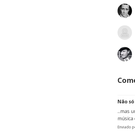
Come
Não só 
...mas 
música 
Enviado 