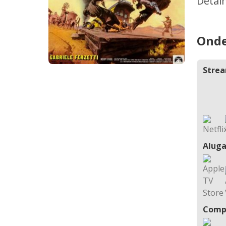
Detal
Onde
Stre
Aluga
Comp