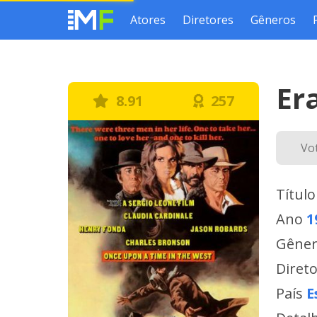
Atores
Diretores
Gêneros
Er
8.91
257
Vo
Título
Ano
1
Gêne
Diret
País
E