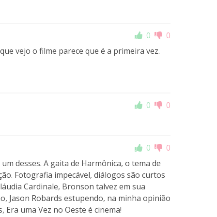
0
0
 que vejo o filme parece que é a primeira vez.
0
0
0
0
um desses. A gaita de Harmônica, o tema de
ação. Fotografia impecável, diálogos são curtos
Cláudia Cardinale, Bronson talvez em sua
o, Jason Robards estupendo, na minha opinião
, Era uma Vez no Oeste é cinema!