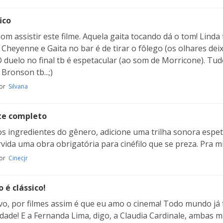
ico
om assistir este filme. Aquela gaita tocando dá o tom! Linda
 Cheyenne e Gaita no bar é de tirar o fôlego (os olhares dei
O duelo no final tb é espetacular (ao som de Morricone). Tudo
Bronson tb...;)
por
Silvana
te completo
s ingredientes do gênero, adicione uma trilha sonora espet
rvida uma obra obrigatória para cinéfilo que se preza. Pra 
por
Cinecjr
o é clássico!
vo, por filmes assim é que eu amo o cinema! Todo mundo já 
dade! E a Fernanda Lima, digo, a Claudia Cardinale, ambas m