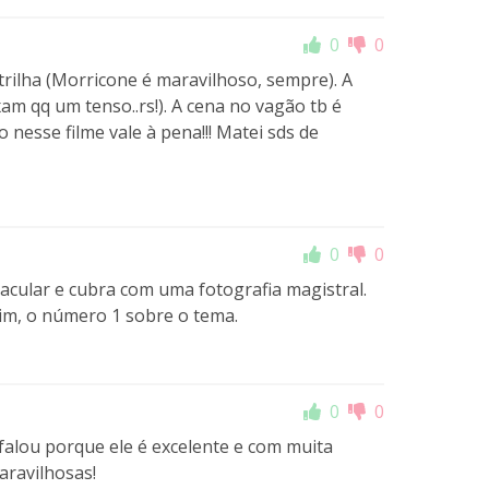
0
0
 trilha (Morricone é maravilhoso, sempre). A
xam qq um tenso..rs!). A cena no vagão tb é
 nesse filme vale à pena!!! Matei sds de
0
0
acular e cubra com uma fotografia magistral.
mim, o número 1 sobre o tema.
0
0
falou porque ele é excelente e com muita
aravilhosas!