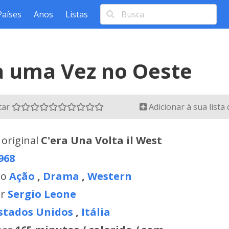
Países
Anos
Listas
a uma Vez no Oeste
tar
Adicionar à sua lista
 original
C'era Una Volta il West
968
ro
Ação
,
Drama
,
Western
or
Sergio Leone
stados Unidos
,
Itália