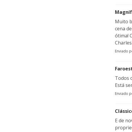
Magníf
Muito b
cena de
ótima! 
Charles 
Enviado 
Faroes
Todos o
Está se
Enviado 
Clássic
E de no
proprie