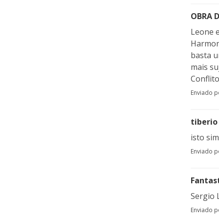
OBRA D
Leone e
Harmoni
basta u
mais su
Conflit
Enviado 
tiberio
isto si
Enviado 
Fantas
Sergio 
Enviado 