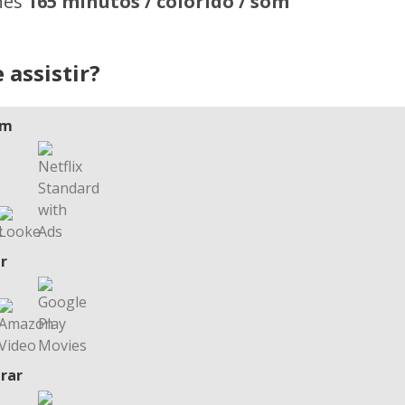
hes
165 minutos / colorido / som
 assistir?
am
r
rar