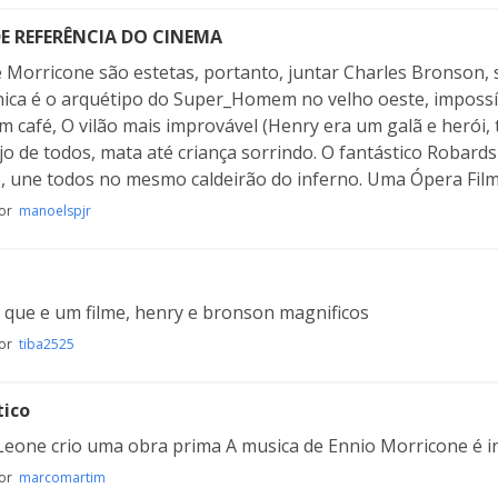
E REFERÊNCIA DO CINEMA
 Morricone são estetas, portanto, juntar Charles Bronson, s
ca é o arquétipo do Super_Homem no velho oeste, impossíve
m café, O vilão mais improvável (Henry era um galã e herói,
jo de todos, mata até criança sorrindo. O fantástico Robar
o, une todos no mesmo caldeirão do inferno. Uma Ópera Filme 
por
manoelspjr
m que e um filme, henry e bronson magnificos
por
tiba2525
tico
Leone crio uma obra prima A musica de Ennio Morricone é i
por
marcomartim