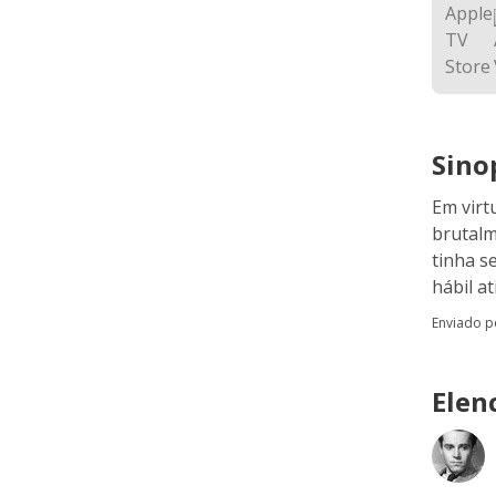
Sino
Em virt
brutalm
tinha s
hábil a
Enviado 
Elen