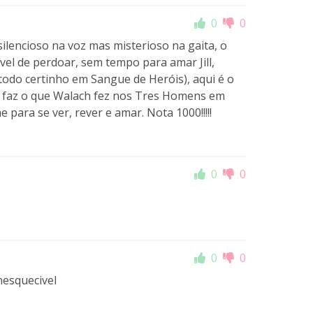
0
0
ilencioso na voz mas misterioso na gaita, o
l de perdoar, sem tempo para amar Jill,
 todo certinho em Sangue de Heróis), aqui é o
ds faz o que Walach fez nos Tres Homens em
para se ver, rever e amar. Nota 1000!!!!!
0
0
0
0
nesquecivel