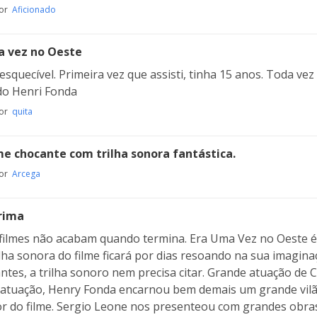
por
Aficionado
a vez no Oeste
nesquecível. Primeira vez que assisti, tinha 15 anos. Toda vez
do Henri Fonda
por
quita
me chocante com trilha sonora fantástica.
por
Arcega
rima
filmes não acabam quando termina. Era Uma Vez no Oeste é 
 trilha sonora do filme ficará por dias resoando na sua imagin
ntes, a trilha sonoro nem precisa citar. Grande atuação de 
atuação, Henry Fonda encarnou bem demais um grande vilã
r do filme. Sergio Leone nos presenteou com grandes obras