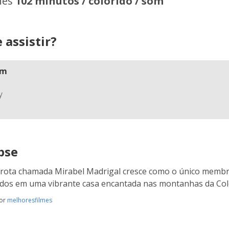
hes
102 minutos / colorido / som
 assistir?
am
pse
ota chamada Mirabel Madrigal cresce como o único membro
dos em uma vibrante casa encantada nas montanhas da Co
por
melhoresfilmes