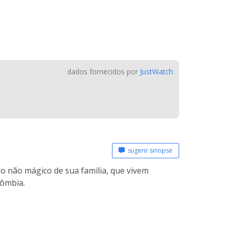
dados fornecidos por
JustWatch
sugerir sinopse
 não mágico de sua família, que vivem
lômbia.