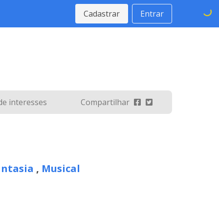
Cadastrar
Entrar
 de interesses
Compartilhar
antasia
,
Musical