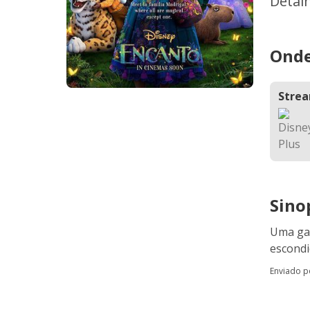
Detal
Onde
Stre
Sino
Uma gar
escondi
Enviado 