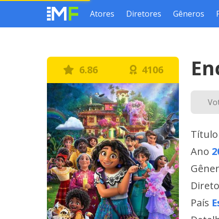
Atores
Diretores
Gêneros
En
6.86
4106
Vo
Título
Ano
2
Gêne
Diret
País
E