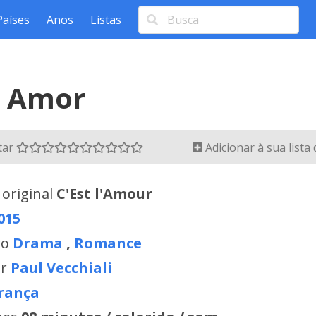
Países
Anos
Listas
o Amor
tar
Adicionar à sua lista
 original
C'Est l'Amour
015
ro
Drama
,
Romance
or
Paul Vecchiali
rança