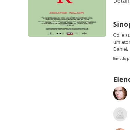
Detal
Sino
Odile s
um ator
Daniel.
Enviado 
Elen