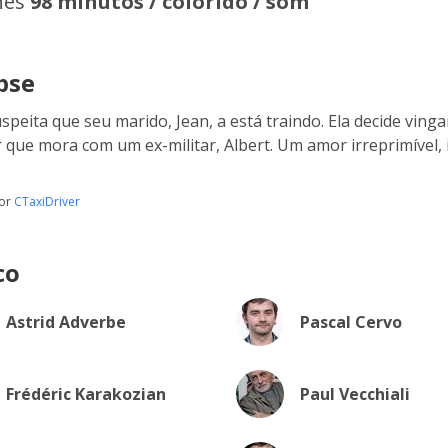
hes
98 minutos / colorido / som
pse
uspeita que seu marido, Jean, a está traindo. Ela decide vin
 que mora com um ex-militar, Albert. Um amor irreprimível, 
por
CTaxiDriver
co
Astrid Adverbe
Pascal Cervo
Frédéric Karakozian
Paul Vecchiali