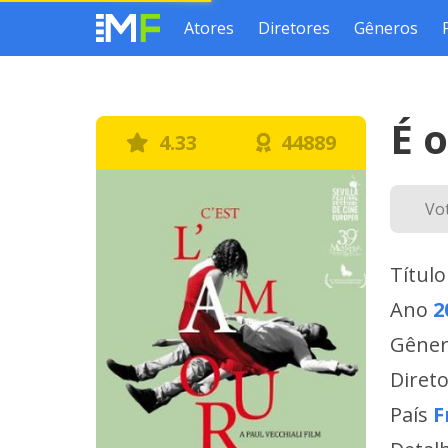
Atores
Diretores
Gêneros
É 
4.33
44889
Vo
Título
Ano
2
Gêne
Diret
País
F