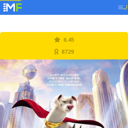
6.45
8729