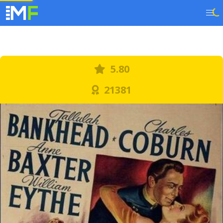
5.80
21381