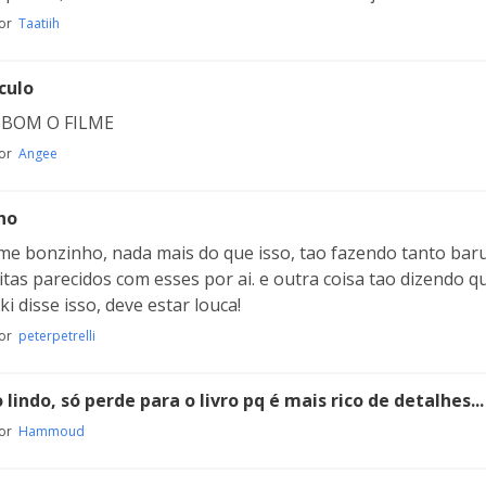
por
Taatiih
culo
BOM O FILME
por
Angee
ho
lme bonzinho, nada mais do que isso, tao fazendo tanto baru
tas parecidos com esses por ai. e outra coisa tao dizendo q
i disse isso, deve estar louca!
por
peterpetrelli
 lindo, só perde para o livro pq é mais rico de detalhes.
por
Hammoud