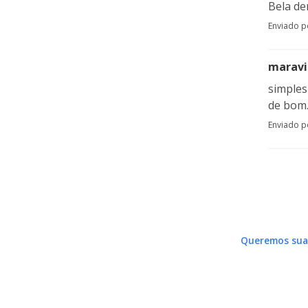
Bela de
Enviado 
maravi
simplesm
de bom
Enviado 
Queremos sua