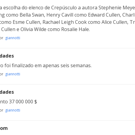
a escolha do elenco de Crepúsculo a autora Stephenie Meyer 
g como Bella Swan, Henry Cavill como Edward Cullen, Charl
como Esme Cullen, Rachael Leigh Cook como Alice Cullen, T
Cullen e Olivia Wilde como Rosalie Hale.
por
giannotti
idades
ro foi finalizado em apenas seis semanas.
por
giannotti
idades
to 37 000 000 $
por
giannotti
bom