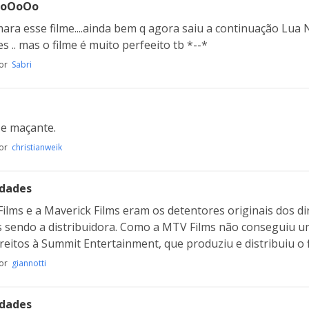
toOoOo
ra esse filme....ainda bem q agora saiu a continuação Lua Nova
s .. mas o filme é muito perfeeito tb *--*
por
Sabri
e maçante.
por
christianweik
idades
ilms e a Maverick Films eram os detentores originais dos d
s sendo a distribuidora. Como a MTV Films não conseguiu um 
ireitos à Summit Entertainment, que produziu e distribuiu o 
por
giannotti
idades