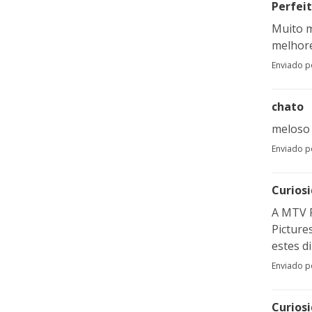
Perfei
Muito ma
melhore
Enviado 
chato
meloso 
Enviado 
Curios
A MTV F
Picture
estes d
Enviado 
Curios