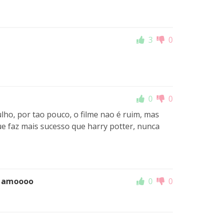
3
0
0
0
lho, por tao pouco, o filme nao é ruim, mas
ue faz mais sucesso que harry potter, nunca
.. amoooo
0
0