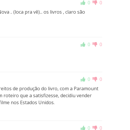
0
0
 .. (loca pra vê)... os livros , claro são
0
0
0
0
ireitos de produção do livro, com a Paramount
roteiro que a satisfizesse, decidiu vender
filme nos Estados Unidos.
0
0