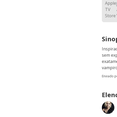
Sino
Inspira
sem expe
exatame
vampiro
Enviado 
Elen