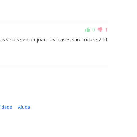
0
1
as vezes sem enjoar... as frases são lindas s2 td
cidade
Ajuda