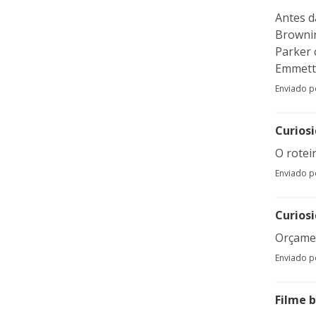
Antes d
Brownin
Parker 
Emmett 
Enviado 
Curios
O rotei
Enviado 
Curios
Orçamen
Enviado 
Filme 