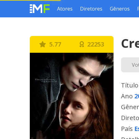
Atores
Diretores
Gêneros
Cr
5.77
22253
Vo
Título
Ano
2
Gêne
Diret
País
E