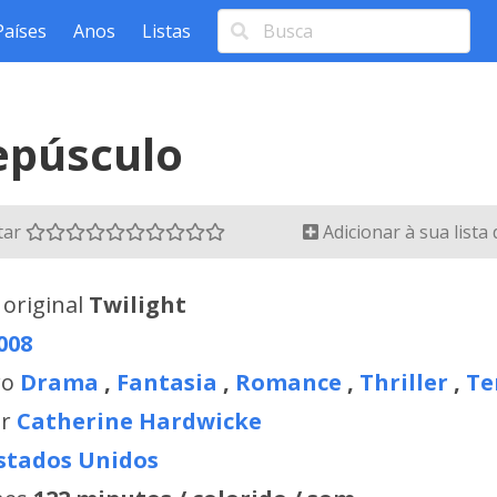
Países
Anos
Listas
epúsculo
tar
Adicionar à sua lista
 original
Twilight
008
ro
Drama
,
Fantasia
,
Romance
,
Thriller
,
Te
or
Catherine Hardwicke
stados Unidos