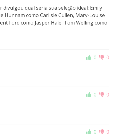
divulgou qual seria sua seleção ideal: Emily
ie Hunnam como Carlisle Cullen, Mary-Louise
rent Ford como Jasper Hale, Tom Welling como
0
0
0
0
0
0