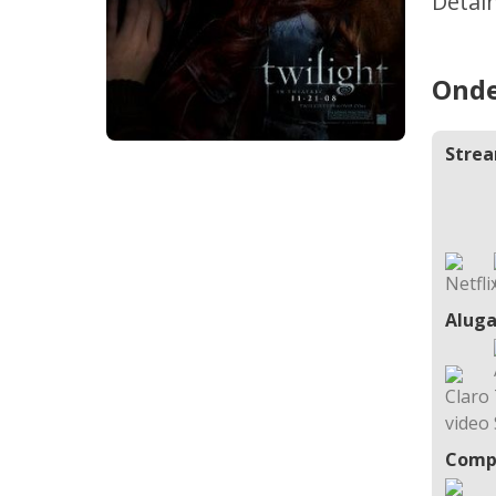
Detal
Onde
Stre
Aluga
Comp