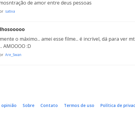
mosntração de amor entre deus pessoas
por
sativa
lhosooooo
ente o máximo... amei esse filme... é incrível, dá para ver mt
... AMOOOO :D
por
Are_Swan
 opinião
Sobre
Contato
Termos de uso
Política de priva