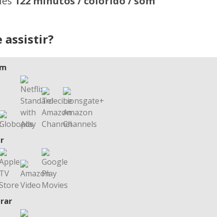
hes
122 minutos / colorido / som
 assistir?
am
r
rar