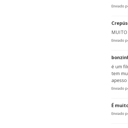
Enviado 
Crepús
MUITO 
Enviado 
bonzin
é um fi
tem mui
apesso k
Enviado 
É muito
Enviado 